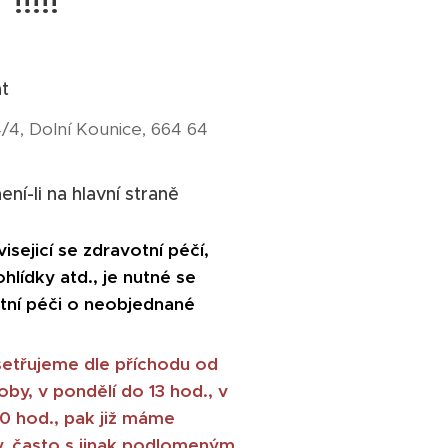
!!!!!
t
4, Dolní Kounice, 664 64
ní-li na hlavní straně
sejicí se zdravotní péčí,
hlídky atd., je nutné se
tní péči o neobjednané
šetřujeme dle příchodu od
by, v pondělí do 13 hod., v
00 hod., pak již máme
, často s jinak podlomeným