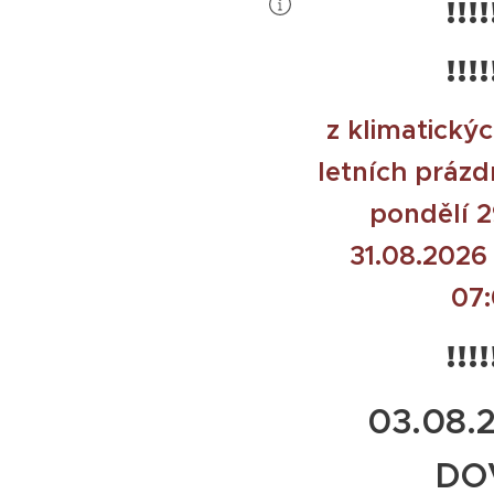
!!!!
!!!!
z klimatický
letních prázd
pondělí 2
31.08.2026
07:
!!!!
03.08.2
DO