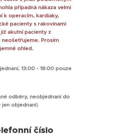
mohla případná nákaza velmi
í k operacím, kardiaky,
ické pacienty s rakovinami
již akutní pacienty z
ů neošetřujeme. Prosím
ájemně ohled.
bjednaní, 13:00 - 18:00 pouze
ané odběry, neobjednaní do
0 jen objednaní
)
lefonní číslo