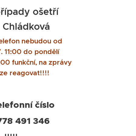
řípady ošetří
 Chládková
 telefon nebudou od
. 11:00 do pondělí
00 funkční, na zprávy
ze reagovat!!!!
lefonní číslo
778 491 346