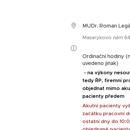
MUDr. Roman Legá
Masarykovo nám 64/
Ordinační hodiny (ne
uvedeno jinak)
- na výkony nesouvi
tedy ŘP, firemní pro
objednat mimo aku
pacienty předem
Akutní pacienty vy
začátku pracovní do
ostatní dny do 10:
objednané pacienty