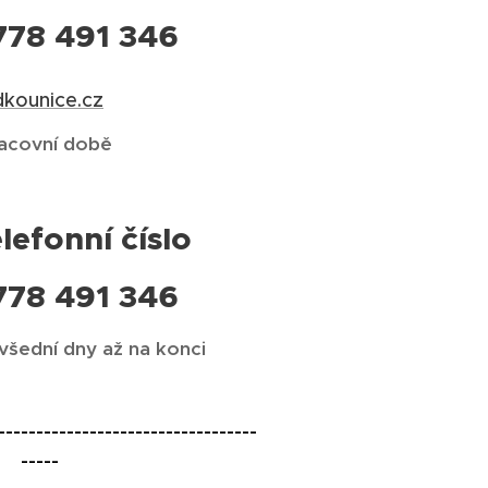
778 491 346
dkounice.cz
acovní době
lefonní číslo
778 491 346
 všední dny až na konci
----------------------------------
-----